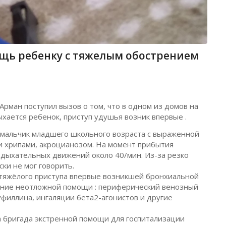
щь ребенку с тяжелым обострением
рман поступил вызов о том, что в одном из домов на
ается ребенок, приступ удушья возник впервые .
 мальчик младшего школьного возраста с выраженной
 хрипами, акроцианозом. На момент прибытия
 дыхательных движений около 40/мин. Из-за резко
ки не мог говорить.
тяжёлого приступа впервые возникшей бронхиальной
ание неотложной помощи : периферический венозный
уфиллина, ингаляции бета2-агонистов и другие
а бригада экстренной помощи для госпитализации