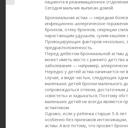
пациента в реанимационное отделение
Сегодня мальчик выписан домой.
Бронхиальная астма — нередкая болезн
инфекционно-аллергическое поражение
бронхов, отеку бронхов, секреции слиз
нарастающим удушьем, сухим кашлем с
Провоцирующих факторов несколько, з
предрасположенность.
Перед дебютом бронхиальной астмы де
может иметь место с раннего детства 
заболевания — например, аллергически
Нередко у детей астма начинается не в
случае, а виде частых, следующих одни
маленьких детей бронхи маленького д
сопровождаться отеком, достаточным д
«свистеть» и задыхаться. Поэтому обс
маленьких детей не всегда являются п
астматиком.
Однако, если у ребенка старше 5-6 ле
особенно без признаков интоксикации,
астмы. А все потому, что просвет брон