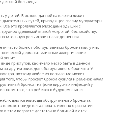
 детской больницы.
ь у детей. В основе данной патологии лежит
 дыхательных путей, приводящее спазму мускулатуры
и. Все это проявляется эпизодами одышки с
 трудноотделяемой вязкой мокротой, беспокойству.
начительную роль играет наследственная
ти часто болеют обструктивными бронхитами, у них
атопический дерматит или иные аллергические
й ринит.
 виде приступов, как имело место быть в данном
м за другим эпизодов обструктивного бронхита. У
иаметра, поэтому любое их воспаление может
ля того, чтобы просвет бронха сузился и ребенок начал
труктивный бронхит на фоне вирусных инфекций у
ризнаком того, что ребенок в будущем станет
т наблюдаются эпизоды обструктивного бронхита,
 это может свидетельствовать именно о развитии
хов в этом возрасте достаточно большой и отек