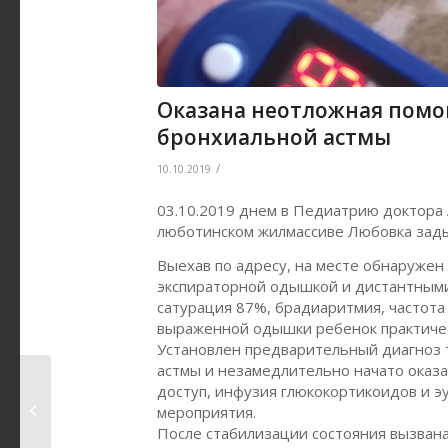
Оказана неотложная помо
бронхиальной астмы
/
10.10.2019
03.10.2019 днем в Педиатрию доктора А
люботинском жилмассиве Любовка задых
Выехав по адресу, на месте обнаружен
экспираторной одышкой и дистантными
сатурация 87%, брадиаритмия, частота
выраженной одышки ребенок практичес
Установлен предварительный диагноз 
астмы и незамедлительно начато оказ
Осуществлен выезд
доступ, инфузия глюкокортикоидов и э
для оказания
мероприятия.
помощи подростку...
После стабилизации состояния вызван