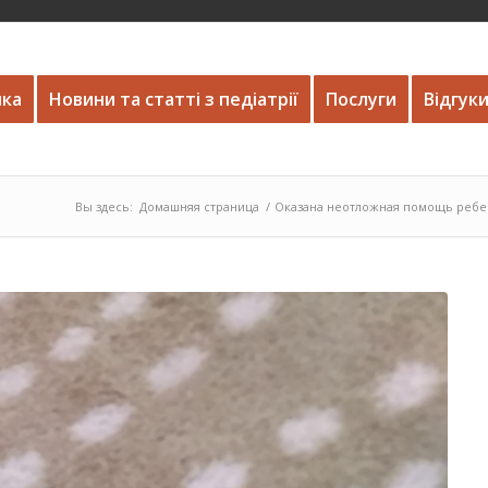
нка
Новини та статті з педіатрії
Послуги
Відгук
Вы здесь:
Домашняя страница
/
Оказана неотложная помощь ребен