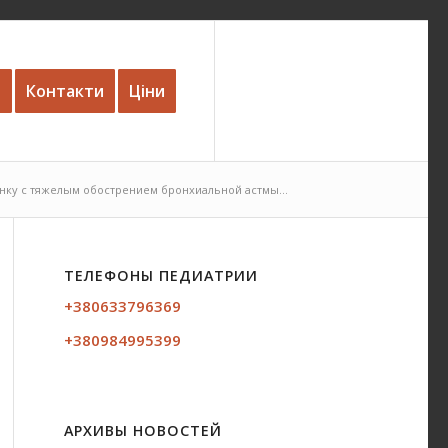
и
Контакти
Ціни
ку с тяжелым обострением бронхиальной астмы...
ТЕЛЕФОНЫ ПЕДИАТРИИ
+380633796369
+380984995399
АРХИВЫ НОВОСТЕЙ