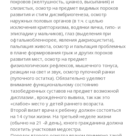
покровов (желтушность, цианоз, высыпания) и
слизистых, осмотр на предмет видимых пороков
развития и стигм дисэмбриогенеза, осмотр
наружных половых органов (в т.ч. с целью
исключения крипторхизма, водянки яичка, гипо- и
эписпадии у мальчиков), глаз (выделения при
офтальмобленнорее, явления дакриоцистита),
пальпация живота, осмотр и пальпация проблемных
в плане формирования грыж и других пороков
развития мест, осмотр на предмет
физиологических рефлексов, мышечного тонуса,
реакции на свет и звук, осмотр пупочной ранки
(пупочного остатка). Обязательно уделяют
внимание функциональному состоянию
тазобедренных суставов на предмет возможной
дисплазии , врождённого вывиха, так как это
«слабое» место у детей раннего возраста.
Второй визит врача к ребенку должен состояться
на 14 сутки жизни. На третьей неделе жизни
(обычно на 21 -й день), юного гражданина должна
посетить участковая медсестра.
Порядок второго осмотра врачом примерно такой