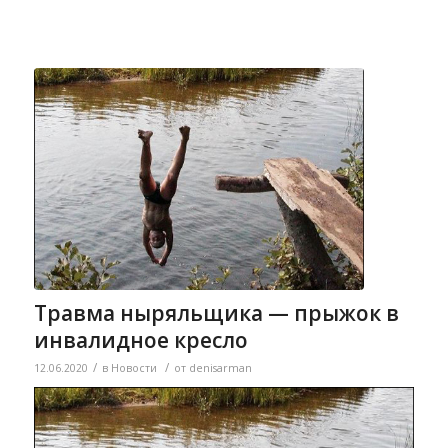
Травма ныряльщика — прыжок в
инвалидное кресло
/
/
12.06.2020
в
Новости
от
denisarman