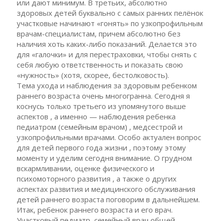
или дают минимум. В третьих, абсолютно
здоровых детей буквально с самых ранних пелёнок
участковые начинают «гонять» по узкопрофильным
врачам-специалистам, причем абсолютно без
наличия хоть каких-либо показаний. Делается это
для «галочки» и для перестраховки, чтобы снять с
себя любую ответственность и показать свою
«нужность» (хотя, скорее, бестолковость).
Тема ухода и наблюдения за здоровым ребенком
раннего возраста очень многогранна. Сегодня я
коснусь только третьего из упомянутого выше
аспектов , а именно — наблюдения ребенка
педиатром (семейным врачом) , медсестрой и
узкопрофильными врачами. Особо актуален вопрос
для детей первого года жизни , поэтому этому
моменту и уделим сегодня внимание. О грудном
вскармливании, оценке физического и
психомоторного развития , а также о других
аспектах развития и медицинского обслуживания
детей раннего возраста поговорим в дальнейшем.
Итак, ребенок раннего возраста и его врач.
Участковый педиатр, семейный врач общей