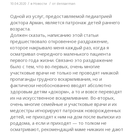
/
/
10.04.2020
в
Новости
от
denisarman
Одной из услуг, предоставляемой педиатрией
доктора Арман, является патронаж детей раннего
возраста.
Должен сказать, написанию этой статьи
предшествовало откровенное раздражение,
которое накрывало меня каждый раз, когда я
осматривал очередного маленького пациента
первого года жизни. Связано это раздражение
было с тем, что во-первых, очень многие
участковые врачи не только не проводят никакой
пропаганды грудного вскармливания, но и
фактически необоснованно вводят абсолютно
здоровым детям «докорм», а то и вовсе переводят
их на искусственное вскармливание. Во-вторых,
очень многие семейные и участковые врачи и их
медсестры игнорируют патронаж новорожденных
детей, не приходят к ним на дом после выписки из
роддома, а если и приходят — то толком не
осматривают, рекомендаций маме никаких не дают