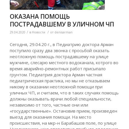
ОКАЗАНА ПОМОЩЬ
ПОСТРАДАВШЕМУ В УЛИЧНОМ ЧП
/
/
29.04.2020
в
Новости
от
denisarman
Сегодня, 29.04.20 г., в Педиатрию доктора Арман
поступило сразу два звонка с просьбой оказать
неотложную помощь пострадавшему на улице
мужчине, слесарю местного водоканала, котрого во
время аварийно-ремонтных работ присыпало
грунтом. Педиатрия доктора Арман частная
педиатрическая практика, но мы не отказываем
никому в оказании неотложной помощи при
уличных ЧП, и считаем, что в таких случаях помощь
должны оказывать врачи любой специальности,
независимо от того, частные они или
«государственные». Остановив прием, произведен
выезд для оказания помощи. На место
происшествия, на мкр-н Барабашов поле, по улице
Циолковского, уже оперативно прибыло отделение