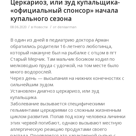
Церкариоз, или зуд купальщика-
«официальный спонсор» начала
купального сезона
/
/
08.06.2020
в
Новости
от
denisarman
В один из дней в педиатрию доктора Арман
обратились родители 16-летнего люботинца,
который накануне был на рыбалке с отцом в пгт
Старый Мерчик. Там мальчик босиком ходил по
мелководью пруда с удочкой, на том месте было
много водорослей.
Через день — высыпания на нижних конечностях с
сильнейшим зудом.
Установлен диагноз церкариоз, или зуд
купальщика.
Заболевание вызывается специфическими
гельминтами церкариями со сложным жизненным
циклом развития. Попав под кожу человека личинки
этих червей погибают, однако вызывают местную
аллергическую реакцию продуктами своего
распада. Проявляется это характерной сыпью с