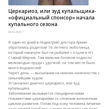
Церкариоз, или зуд купальщика-
«официальный спонсор» начала
купального сезона
/
08.06.2020
В один из дней в педиатрию доктора Арман
обратились родители 16-летнего люботинца,
который накануне был на рыбалке с отцом в пгт
Старый Мерчик. Там мальчик босиком ходил по
мелководью пруда с удочкой, на том месте было
много водорослей.
Через день — высыпания на нижних конечностях с
сильнейшим зудом.
Установлен диагноз церкариоз, или зуд
купальщика.
Заболевание вызывается специфическими
гельминтами церкариями со сложным жизненным
циклом развития. Попав под кожу человека личинки
этих червей погибают, однако вызывают местную