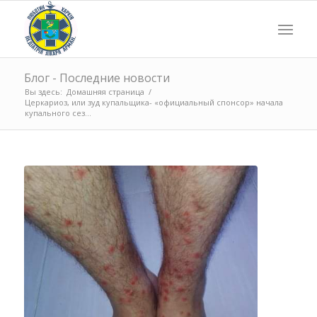
Блог - Последние новости
Вы здесь:
Домашняя страница
/
Церкариоз, или зуд купальщика- «официальный спонсор» начала
купального сез...